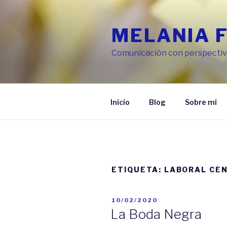
Ir
al
MELANIA 
contenido
Comunicación con perspectiva
Inicio
Blog
Sobre mí
ETIQUETA:
LABORAL CE
PUBLICADO
10/02/2020
EN
La Boda Negra