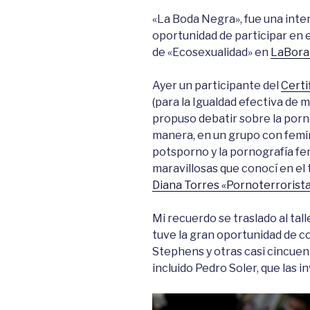
«La Boda Negra», fue una inter
oportunidad de participar en el
de «Ecosexualidad» en
LaBoral
Ayer un participante del
Certi
(para la Igualdad efectiva de 
propuso debatir sobre la porn
manera, en un grupo con femin
potsporno y la pornografía fe
maravillosas que conocí en el
Diana Torres «Pornoterrorist
Mi recuerdo se traslado al tal
tuve la gran oportunidad de c
Stephens y otras casi cincuent
incluido Pedro Soler, que las in