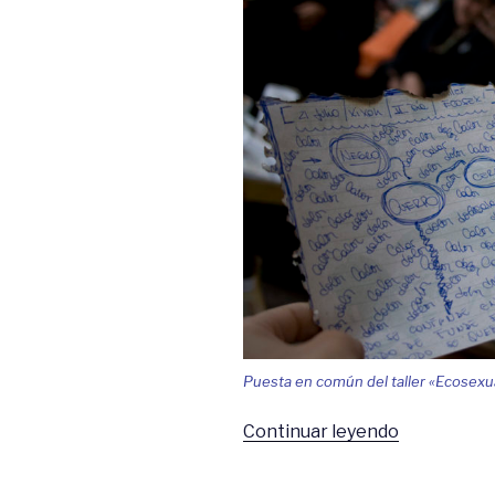
Puesta en común del taller «Ecosexua
«La
Continuar leyendo
Boda
Negra»