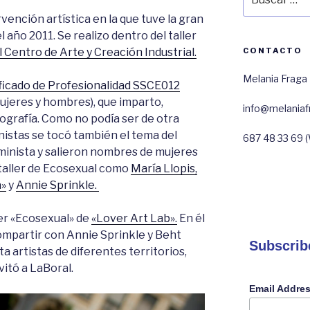
por:
vención artística en la que tuve la gran
 año 2011. Se realizo dentro del taller
 Centro de Arte y Creación Industrial.
CONTACTO
Melania Fraga
ficado de Profesionalidad SSCE012
mujeres y hombres), que imparto,
info@melania
ografía. Como no podía ser de otra
istas se tocó también el tema del
687 48 33 69 
minista y salieron nombres de mujeres
 taller de Ecosexual como
María Llopis,
a»
y
Annie Sprinkle.
ler «Ecosexual» de
«Lover Art Lab».
En él
ompartir con Annie Sprinkle y Beht
Subscrib
a artistas de diferentes territorios,
vitó a LaBoral.
Email Addre