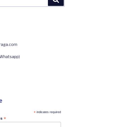
fraga.com
(Whatsapp)
e
*
indicates required
*
ss