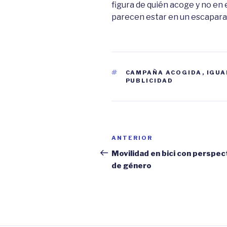
figura de quién acoge y no en 
parecen estar en un escapara
ETIQUETAS
CAMPAÑA ACOGIDA
,
IGUA
PUBLICIDAD
Navegación
Entrada
ANTERIOR
de
anterior:
Movilidad en bici con perspec
de género
entradas