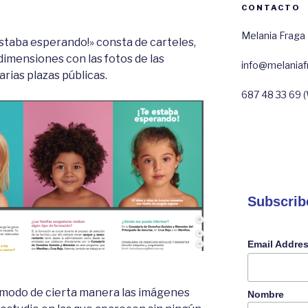
CONTACTO
Melania Fraga
staba esperando!» consta de carteles,
dimensiones con las fotos de las
info@melania
arias plazas públicas.
687 48 33 69 
Subscrib
Email Addre
modo de cierta manera las imágenes
Nombre