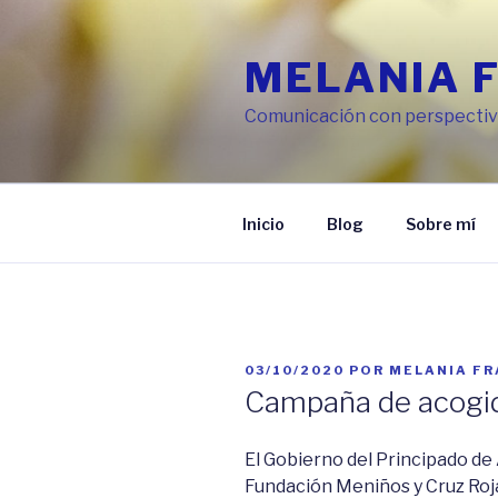
Ir
al
MELANIA 
contenido
Comunicación con perspectiva
Inicio
Blog
Sobre mí
PUBLICADO
03/10/2020
POR
MELANIA F
EN
Campaña de acogi
El Gobierno del Principado de 
Fundación Meniños y Cruz Roj