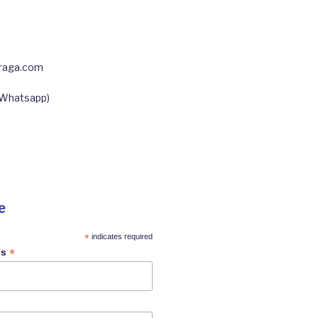
fraga.com
(Whatsapp)
e
*
indicates required
*
ss