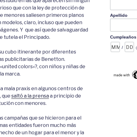
e estudio en las que aparecen sin ningún
rioso que con la ley de protección de
a de menores saliesen primeros planos
Apellido
n modelos, claro, incluso que pueden
mágenes. Y que así quede salvaguardad
e tutela el Principado.
Cumpleaños
/
u cubo itinerante por diferentes
as publicitarias de Benetton.
united colors»?, con niños y niñas de
la marca.
la mala praxis en algunos centros de
, que
saltó a la prensa
a principio de
itución con menores.
s campañas que se hicieron para el
smas entidades fueron mucho más
hecho de un hogar para el menor y la