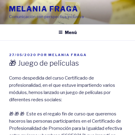
Ir
MELANIA FRAGA
al
Comunicación con perspectiva inclusiva
contenido
Menú
PUBLICADO
27/05/2020
POR
MELANIA FRAGA
EN
🎁 Juego de películas
Como despedida del curso Certificado de
profesionalidad, en el que estuve impartiendo varios
módulos, hemos lanzado un juego de películas por
diferentes redes sociales:
🎁 🎁 🎁 Este es el regalo fin de curso que queremos
haceros las personas participantes en el Certificado de
Profesionalidad de Promoción para la Igualdad efectiva