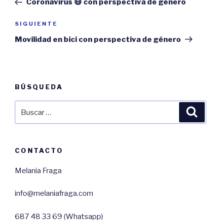
Coronavirus 😷 con perspectiva de género
entradas
Siguiente
SIGUIENTE
entrada
Movilidad en bici con perspectiva de género
BÚSQUEDA
Buscar
Busca
por:
CONTACTO
Melania Fraga
info@melaniafraga.com
687 48 33 69 (Whatsapp)