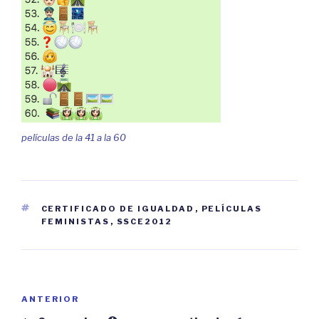
películas de la 41 a la 60
ETIQUETAS
CERTIFICADO DE IGUALDAD
,
PELÍCULAS
FEMINISTAS
,
SSCE2012
Navegación
Entrada
ANTERIOR
de
anterior: